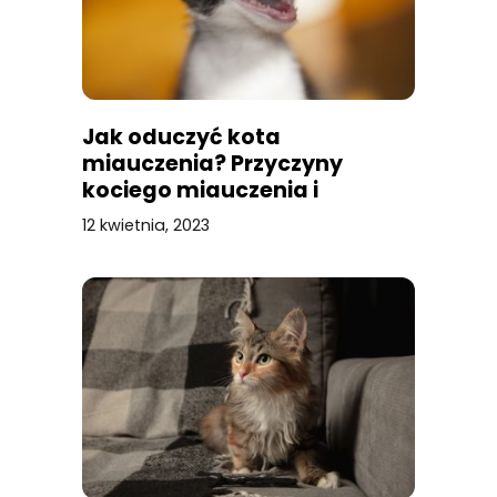
Jak oduczyć kota
miauczenia? Przyczyny
kociego miauczenia i
sposoby na nie
12 kwietnia, 2023