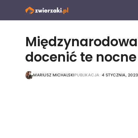
Przejdź
do
treści
Międzynarodowa N
docenić te nocne
MARIUSZ MICHALSKI
PUBLIKACJA:
4 STYCZNIA, 202