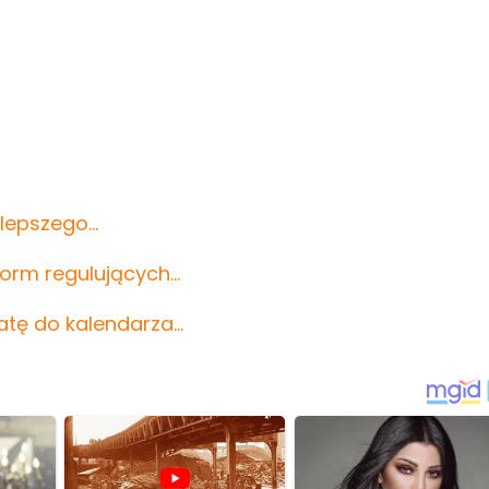
jlepszego…
norm regulujących…
atę do kalendarza…