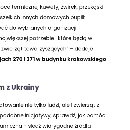
oce termiczne, kuwety, żwirek, przekąski
wszelkich innych domowych pupili:
wać do wybranych organizacji
ajwiększej potrzebie i które będą w
a zwierząt towarzyszących” – dodaje
ach 270 i 371 w budynku krakowskiego
m z Ukrainy
atowanie nie tylko ludzi, ale i zwierząt z
 podobne inicjatywy, sprawdź, jak pomóc
namiczna – śledź wiarygodne źródła