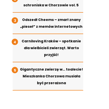
schroniska w Chorzowie vol. 5
Odszedł Cheems – zmarł znany
„pieseł” z memów internetowych
Carniloving Kraków – spotkanie
dla wielbicieli zwierząt. Warto
przyjść!
Gigantyczne zwierzę w… toalecie!
Mieszkanka Chorzowa musiała
być przerażona