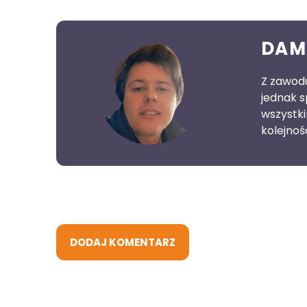
DAM
Z zawodu
jednak s
wszystk
kolejnoś
DODAJ KOMENTARZ