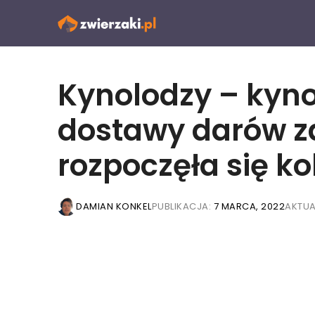
Przejdź
do
treści
Kynolodzy – kyno
dostawy darów z
rozpoczęła się ko
DAMIAN KONKEL
PUBLIKACJA:
7 MARCA, 2022
AKTUA