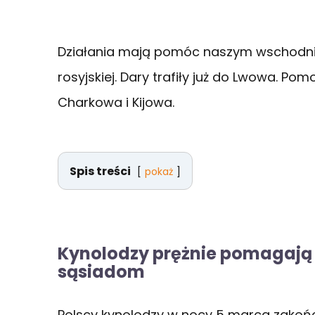
Działania mają pomóc naszym wschodni
rosyjskiej. Dary trafiły już do Lwowa. P
Charkowa i Kijowa.
Spis treści
pokaż
Kynolodzy prężnie pomagaj
sąsiadom
Polscy kynolodzy w nocy 5 marca zakońc