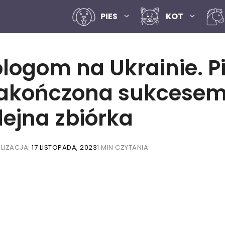
PIES
KOT
logom na Ukrainie. P
akończona sukcesem
lejna zbiórka
LIZACJA:
17 LISTOPADA, 2023
1 MIN CZYTANIA