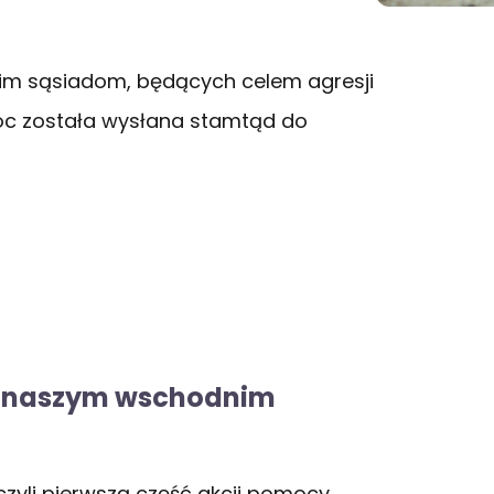
m sąsiadom, będących celem agresji
omoc została wysłana stamtąd do
ą naszym wschodnim
zyli pierwszą część akcji pomocy