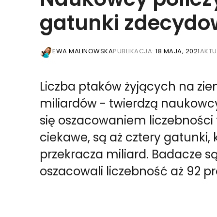
gatunki zdecydo
EWA MALINOWSKA
PUBLIKACJA:
18 MAJA, 2021
AKTU
Liczba ptaków żyjących na zie
miliardów - twierdzą naukowcy z 
się oszacowaniem liczebności 
ciekawe, są aż cztery gatunki,
przekracza miliard. Badacze są
oszacowali liczebność aż 92 p