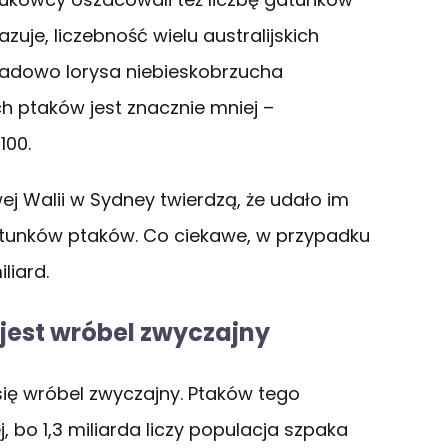
azuje, liczebność wielu australijskich
kładowo lorysa niebieskobrzucha
ch ptaków jest znacznie mniej –
100.
j Walii w Sydney twierdzą, że udało im
atunków ptaków. Co ciekawe, w przypadku
liard.
 jest wróbel zwyczajny
się wróbel zwyczajny. Ptaków tego
j, bo 1,3 miliarda liczy populacja szpaka