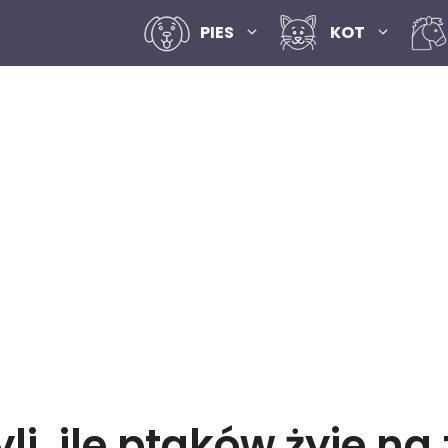
PIES
KOT
i, ile ptaków żyje na 