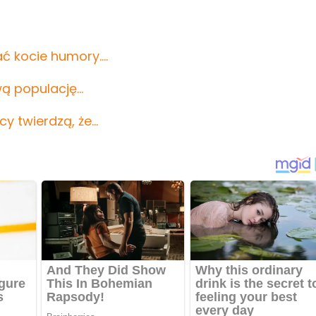
ać kocie humory.…
wą populację…
cy twierdzą, że…