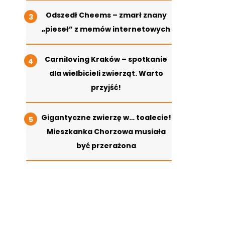
Odszedł Cheems – zmarł znany
„pieseł” z memów internetowych
Carniloving Kraków – spotkanie
dla wielbicieli zwierząt. Warto
przyjść!
Gigantyczne zwierzę w… toalecie!
Mieszkanka Chorzowa musiała
być przerażona