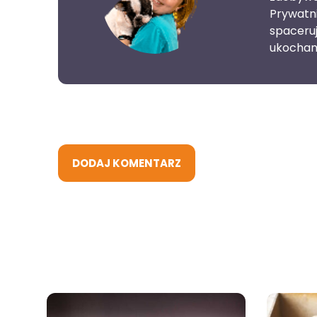
Prywatn
spaceruj
ukochan
DODAJ KOMENTARZ