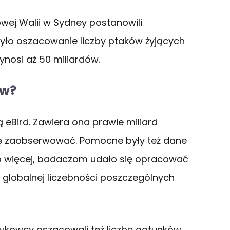
wej Walii w Sydney postanowili
yło oszacowanie liczby ptaków żyjących
wynosi aż 50 miliardów.
ów?
 eBird. Zawiera ona prawie miliard
ię zaobserwować. Pomocne były też dane
o więcej, badaczom udało się opracować
 globalnej liczebności poszczególnych
ukowcy oszacowali też liczbę gatunków