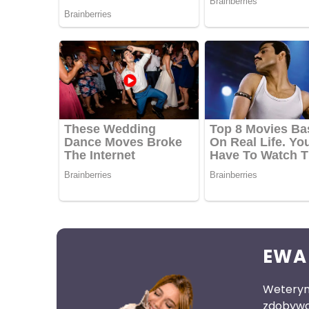
EWA
Weteryna
zdobywa 