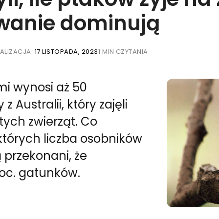
wanie dominują
ALIZACJA:
17 LISTOPADA, 2023
1 MIN CZYTANIA
mi wynosi aż 50
Australii, który zajęli
tych zwierząt. Co
 których liczba osobników
 przekonani, że
roc. gatunków.