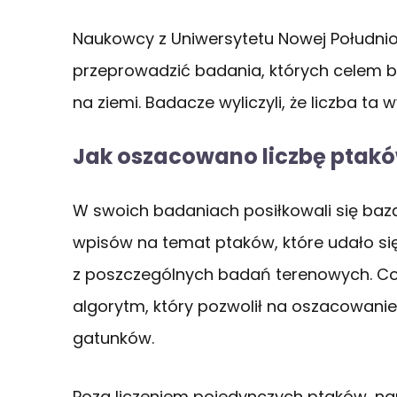
Naukowcy z Uniwersytetu Nowej Południo
przeprowadzić badania, których celem b
na ziemi. Badacze wyliczyli, że liczba ta 
Jak oszacowano liczbę ptak
W swoich badaniach posiłkowali się bazą
wpisów na temat ptaków, które udało s
z poszczególnych badań terenowych. C
algorytm, który pozwolił na oszacowanie
gatunków.
Poza liczeniem pojedynczych ptaków, na