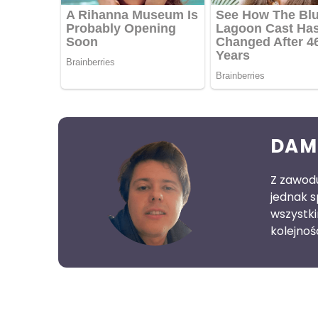
DAM
Z zawodu
jednak s
wszystk
kolejnoś