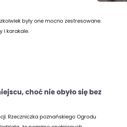
aczkolwiek były one mocno zestresowane.
 i karakale.
ejscu, choć nie obyło się bez
acji. Rzeczniczka poznańskiego Ogrodu
edziała, że pomimo spełnionych