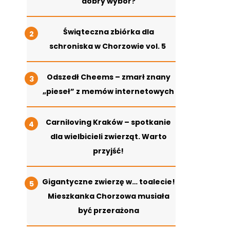
dobry wybór?
Świąteczna zbiórka dla
schroniska w Chorzowie vol. 5
Odszedł Cheems – zmarł znany
„pieseł” z memów internetowych
Carniloving Kraków – spotkanie
dla wielbicieli zwierząt. Warto
przyjść!
Gigantyczne zwierzę w… toalecie!
Mieszkanka Chorzowa musiała
być przerażona