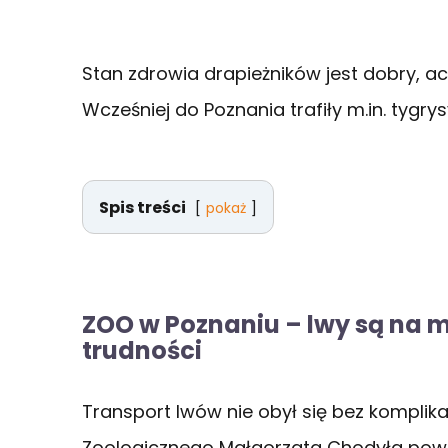
Stan zdrowia drapieżników jest dobry, 
Wcześniej do Poznania trafiły m.in. tygrysy
Spis treści
pokaż
ZOO w Poznaniu – lwy są na mi
trudności
Transport lwów nie obył się bez komplik
Zoologicznego Małgorzata Chodyła powi