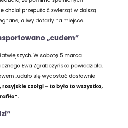
ie chciał przepuścić zwierząt w dalszą
egnane, a lwy dotarły na miejsce.
ransportowano „cudem”
jłatwiejszych. W sobotę 5 marca
icznego Ewa Zgrabczyńska powiedziała,
jowem „udało się wydostać dosłownie
rosyjskie czołgi – to było to wszystko,
afiło”.
zi”