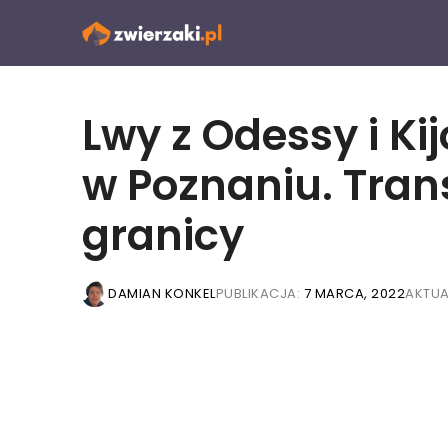
Przejdź
do
treści
Lwy z Odessy i K
w Poznaniu. Trans
granicy
DAMIAN KONKEL
PUBLIKACJA:
7 MARCA, 2022
AKTUA