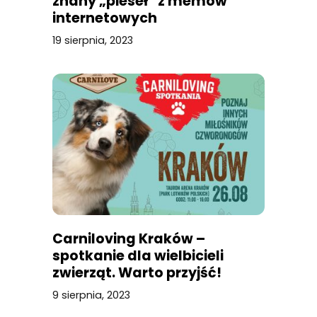
znany „pieseł” z memów
internetowych
19 sierpnia, 2023
Carniloving Kraków –
spotkanie dla wielbicieli
zwierząt. Warto przyjść!
9 sierpnia, 2023