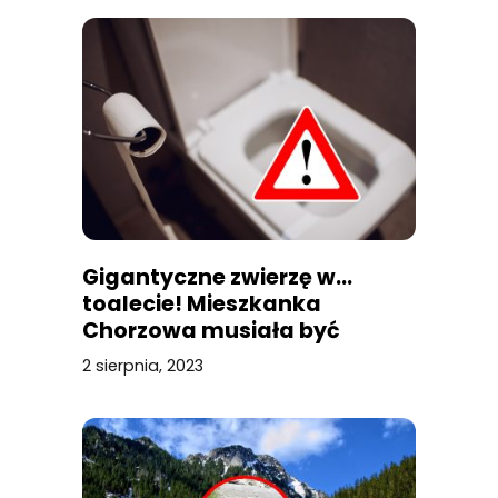
Gigantyczne zwierzę w…
toalecie! Mieszkanka
Chorzowa musiała być
przerażona
2 sierpnia, 2023