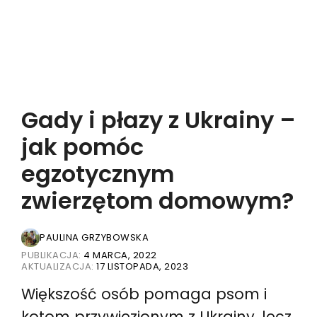
Gady i płazy z Ukrainy –
jak pomóc
egzotycznym
zwierzętom domowym?
PAULINA GRZYBOWSKA
PUBLIKACJA:
4 MARCA, 2022
AKTUALIZACJA:
17 LISTOPADA, 2023
Większość osób pomaga psom i
kotom przywiezionym z Ukrainy, lecz