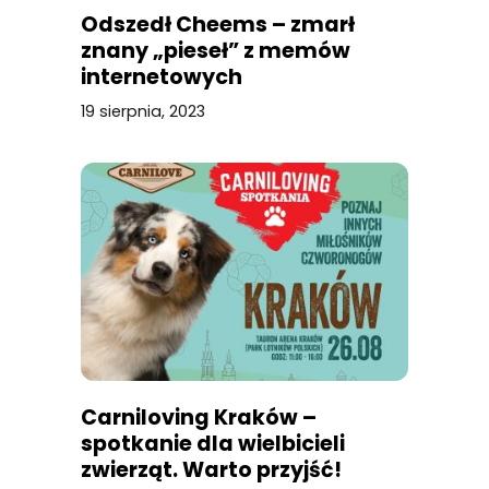
Odszedł Cheems – zmarł
znany „pieseł” z memów
internetowych
19 sierpnia, 2023
Carniloving Kraków –
spotkanie dla wielbicieli
zwierząt. Warto przyjść!