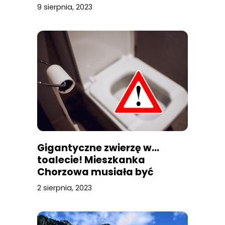
9 sierpnia, 2023
Gigantyczne zwierzę w…
toalecie! Mieszkanka
Chorzowa musiała być
przerażona
2 sierpnia, 2023