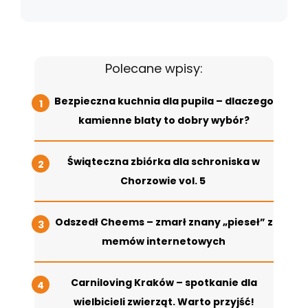
Polecane wpisy:
Bezpieczna kuchnia dla pupila – dlaczego
kamienne blaty to dobry wybór?
Świąteczna zbiórka dla schroniska w
Chorzowie vol. 5
Odszedł Cheems – zmarł znany „pieseł” z
memów internetowych
Carniloving Kraków – spotkanie dla
wielbicieli zwierząt. Warto przyjść!