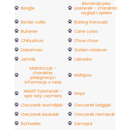
Bernenski pies
Beagle
pasterski – charakter,
wygląd i opieka
Border collie
Buldog francuski
Bulterier
Cane corso
Chihuahua
Chow chow
Doberman
Golden retriever
Jamnik
Labrador
Maltańczyk –
charakter,
Maltipoo
pielęgnacja i
informacje o rasie
Mastif tybetanski –
Mops
opis rasy i wymiary
Owczarek australijski
Owczarek belgijski
Owczarek kaukaski
Owczarek niemiecki
Rottweiler
Samojed