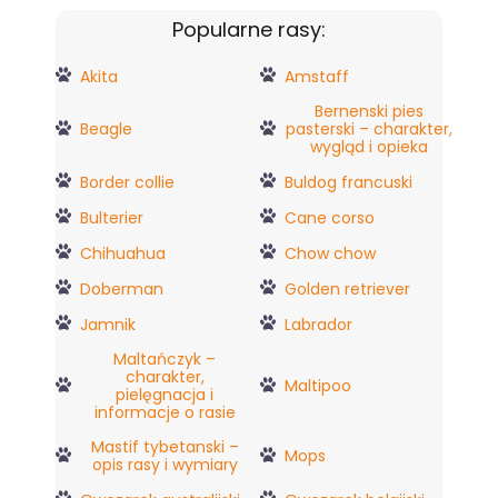
Popularne rasy:
Akita
Amstaff
Bernenski pies
Beagle
pasterski – charakter,
wygląd i opieka
Border collie
Buldog francuski
Bulterier
Cane corso
Chihuahua
Chow chow
Doberman
Golden retriever
Jamnik
Labrador
Maltańczyk –
charakter,
Maltipoo
pielęgnacja i
informacje o rasie
Mastif tybetanski –
Mops
opis rasy i wymiary