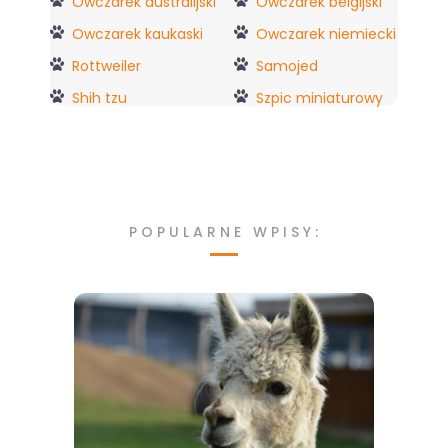
Owczarek australijski
Owczarek belgijski
Owczarek kaukaski
Owczarek niemiecki
Rottweiler
Samojed
Shih tzu
Szpic miniaturowy
POPULARNE WPISY: