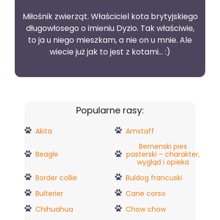
Miłośnik zwierząt. Właściciel kota brytyjskiego
długowłosego o imieniu Dyzio. Tak właściwie,
to ja u niego mieszkam, a nie on u mnie. Ale
wiecie już jak to jest z kotami... :)
Popularne rasy:
Akita
Amstaff
Bernenski pies
Beagle
pasterski – charakter,
wygląd i opieka
Border collie
Buldog francuski
Bulterier
Cane corso
Chihuahua
Chow chow