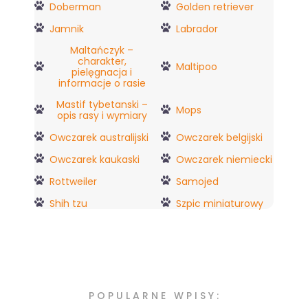
Doberman
Golden retriever
Jamnik
Labrador
Maltańczyk –
charakter,
Maltipoo
pielęgnacja i
informacje o rasie
Mastif tybetanski –
Mops
opis rasy i wymiary
Owczarek australijski
Owczarek belgijski
Owczarek kaukaski
Owczarek niemiecki
Rottweiler
Samojed
Shih tzu
Szpic miniaturowy
POPULARNE WPISY: