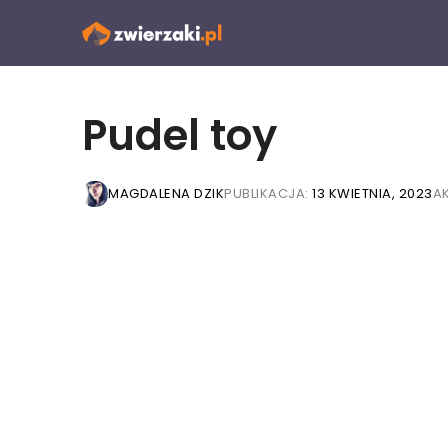
Przejdź
do
treści
Pudel toy
MAGDALENA DZIK
PUBLIKACJA:
13 KWIETNIA, 2023
A