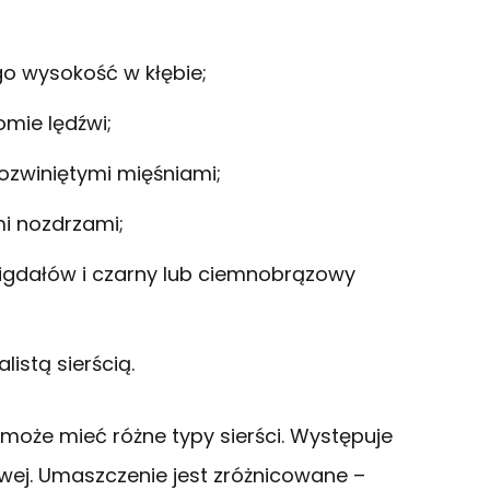
go wysokość w kłębie;
mie lędźwi;
ozwiniętymi mięśniami;
mi nozdrzami;
migdałów i czarny lub ciemnobrązowy
listą sierścią.
 może mieć różne typy sierści. Występuje
owej. Umaszczenie jest zróżnicowane –