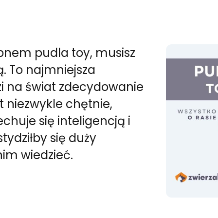
upnem pudla toy, musisz
ą. To najmniejsza
zi na świat zdecydowanie
st niezwykle chętnie,
uje się inteligencją i
tydziłby się duży
nim wiedzieć.