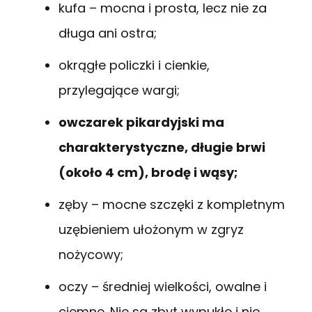
kufa – mocna i prosta, lecz nie za
długa ani ostra;
okrągłe policzki i cienkie,
przylegające wargi;
owczarek pikardyjski ma
charakterystyczne, długie brwi
(około 4 cm), brodę i wąsy;
zęby – mocne szczęki z kompletnym
uzębieniem ułożonym w zgryz
nożycowy;
oczy – średniej wielkości, owalne i
ciemne. Nie są zbyt wypukłe i nie