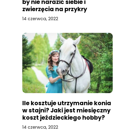
by nie narazić siebie i
zwierzęcia na przykry
incydent? Poznaj
14 czerwca, 2022
sprawdzone metody!
Ile kosztuje utrzymanie konia
w stajni? Jaki jest miesięczny
koszt jeździeckiego hobby?
14 czerwca, 2022