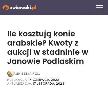
Przejdź
MENU
do
treści
Ile kosztują konie
arabskie? Kwoty z
aukcji w stadninie w
Janowie Podlaskim
AGNIESZKA POLL
PUBLIKACJA:
14 CZERWCA, 2022
AKTUALIZACJA:
17 LISTOPADA, 2023