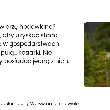
e zwierzę hodowlane?
e, aby uzyskać stado.
że w gospodarstwach
ują… kosiarki. Nie
y posiadać jedną z nich.
popularnością. Wpływ na to ma wiele