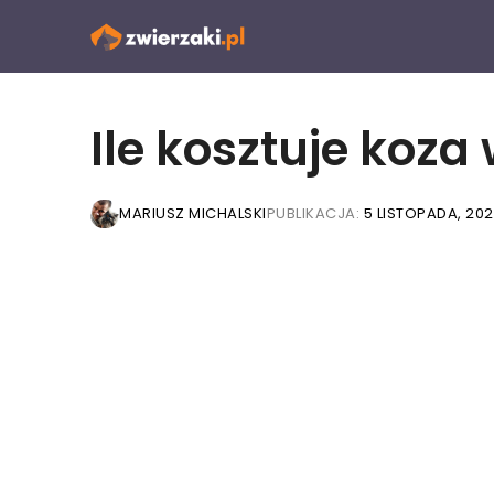
Przejdź
do
treści
Ile kosztuje koza
MARIUSZ MICHALSKI
PUBLIKACJA:
5 LISTOPADA, 202