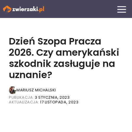
Przejdź
MENU
do
treści
Dzień Szopa Pracza
2026. Czy amerykański
szkodnik zasługuje na
uznanie?
MARIUSZ MICHALSKI
PUBLIKACJA:
3 STYCZNIA, 2023
AKTUALIZACJA:
17 LISTOPADA, 2023