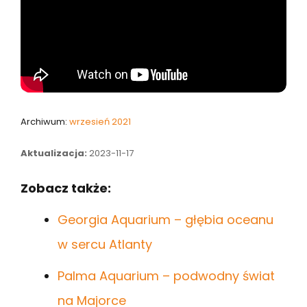
Archiwum:
wrzesień 2021
Aktualizacja:
2023-11-17
Zobacz także:
Georgia Aquarium – głębia oceanu
w sercu Atlanty
Palma Aquarium – podwodny świat
na Majorce