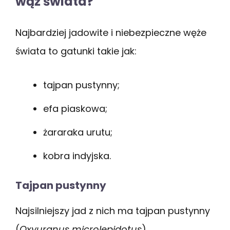
wąż świata?
Najbardziej jadowite i niebezpieczne węże
świata to gatunki takie jak:
tajpan pustynny;
efa piaskowa;
żararaka urutu;
kobra indyjska.
Tajpan pustynny
Najsilniejszy jad z nich ma tajpan pustynny
(
Oxyuranus microlepidotus
),