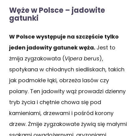
Węże w Polsce – jadowite
gatunki
W Polsce występuje na szczęście tylko
jeden jadowity gatunek węża.
Jest to
żmija zygzakowata (
Vipera berus
),
spotykana w chłodnych siedliskach, takich
jak podmokłe łąki, obrzeża lasów czy
polany. Ten jadowity wąż prowadzi dzienny
tryb życia i chętnie chowa się pod
kamieniami, drzewami i pośród korony
drzew. Żmije zygzakowate żywią się małymi
ssakami owadożernymi, gryzoniami,