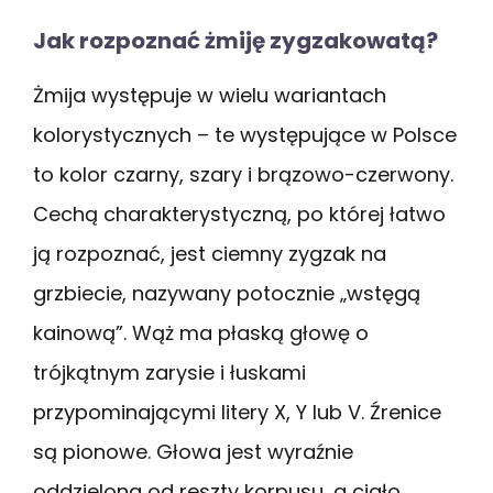
Jak rozpoznać żmiję zygzakowatą?
Żmija występuje w wielu wariantach
kolorystycznych – te występujące w Polsce
to kolor czarny, szary i brązowo-czerwony.
Cechą charakterystyczną, po której łatwo
ją rozpoznać, jest ciemny zygzak na
grzbiecie, nazywany potocznie „wstęgą
kainową”. Wąż ma płaską głowę o
trójkątnym zarysie i łuskami
przypominającymi litery X, Y lub V. Źrenice
są pionowe. Głowa jest wyraźnie
oddzielona od reszty korpusu, a ciało