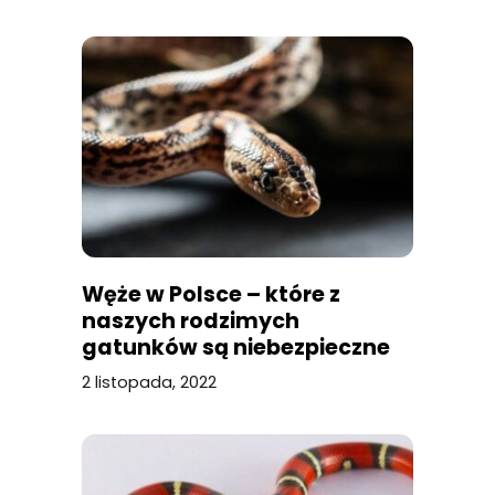
Węże w Polsce – które z
naszych rodzimych
gatunków są niebezpieczne
dla człowieka?
2 listopada, 2022