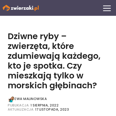
Przejdź
MENU
do
treści
Dziwne ryby –
zwierzęta, które
zdumiewają każdego,
kto je spotka. Czy
mieszkają tylko w
morskich głębinach?
EWA MALINOWSKA
PUBLIKACJA:
1 SIERPNIA, 2022
AKTUALIZACJA:
17 LISTOPADA, 2023