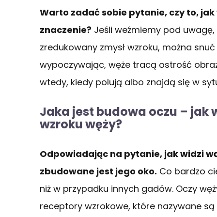
Warto zadać sobie pytanie, czy to, jak
znaczenie?
Jeśli weźmiemy pod uwagę, ż
zredukowany zmysł wzroku, można snuć r
wypoczywając, węże tracą ostrość obrazu
wtedy, kiedy polują albo znajdą się w syt
Jaka jest budowa oczu – jak
wzroku węży?
Odpowiadając na pytanie, jak widzi wą
zbudowane jest jego oko.
Co bardzo ci
niż w przypadku innych gadów. Oczy węż
receptory wzrokowe, które nazywane są