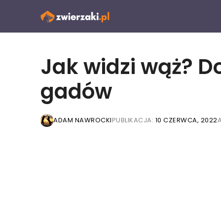
Przejdź
do
treści
Jak widzi wąż? D
gadów
ADAM NAWROCKI
PUBLIKACJA:
10 CZERWCA, 2022