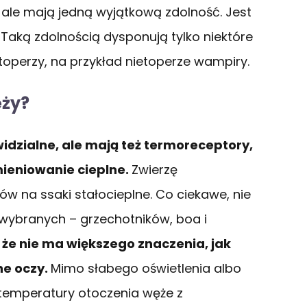
ale mają jedną wyjątkową zdolność. Jest
Taką zdolnością dysponują tylko niektóre
etoperzy, na przykład nietoperze wampiry.
ęży?
widzialne, ale mają też termoreceptory,
ieniowanie cieplne.
Zwierzę
w na ssaki stałocieplne. Co ciekawe, nie
 wybranych – grzechotników, boa i
, że nie ma większego znaczenia, jak
ne oczy.
Mimo słabego oświetlenia albo
temperatury otoczenia węże z