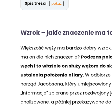
Spis treści
pokaż
Wzrok – jakie znaczenie ma t
Większość węży ma bardzo dobry wzrok, a
ma on dla nich znaczenie?
Podczas pol
węch i to właśnie on służy wężom do s
ustalenia położenia ofiary.
W odbiorze
narząd Jacobsona, który umiejscowiony j
„informacje” zbierane przez rozdwojony 
analizowane, a później przekazywane do