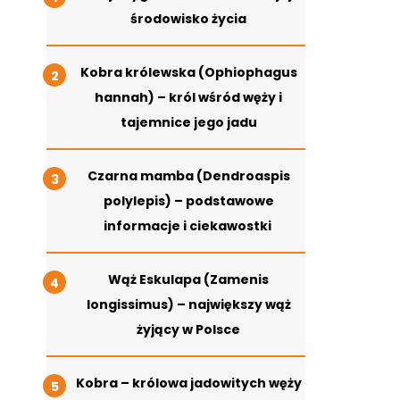
środowisko życia
Kobra królewska (Ophiophagus
hannah) – król wśród węży i
tajemnice jego jadu
Czarna mamba (Dendroaspis
polylepis) – podstawowe
informacje i ciekawostki
Wąż Eskulapa (Zamenis
longissimus) – największy wąż
żyjący w Polsce
Kobra – królowa jadowitych węży