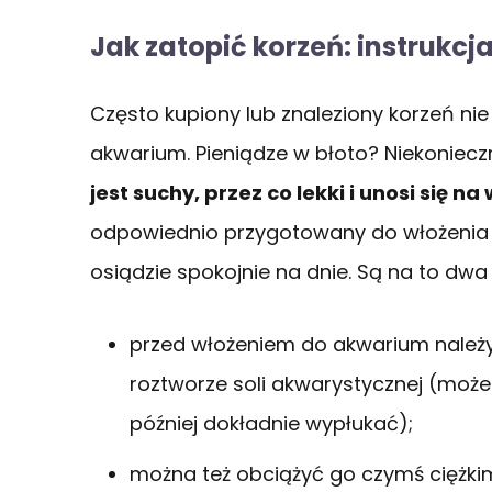
Jak zatopić korzeń: instrukcj
Często kupiony lub znaleziony korzeń ni
akwarium. Pieniądze w błoto? Niekoniecz
jest suchy, przez co lekki i unosi się na
odpowiednio przygotowany do włożenia g
osiądzie spokojnie na dnie. Są na to dw
przed włożeniem do akwarium należy
roztworze soli akwarystycznej (moż
później dokładnie wypłukać);
można też obciążyć go czymś ciężkim