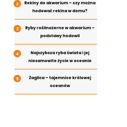
Rekiny do akwarium – czy można
hodować rekina w domu?
Ryby roślinożerne w akwarium –
podstawy hodowli
Najszybsza ryba świata i jej
niesamowite życie w oceanie
Żaglica – tajemnice królowej
oceanów