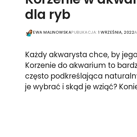
dla ryb
EWA MALINOWSKA
PUBLIKACJA:
1 WRZEŚNIA, 2022
A
Każdy akwarysta chce, by jego
Korzenie do akwarium to bard
często podkreślająca naturaln
je wybrać i skąd je wziąć? Konie