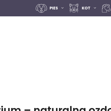
PIES
KOT
ium – naturalna ozdo