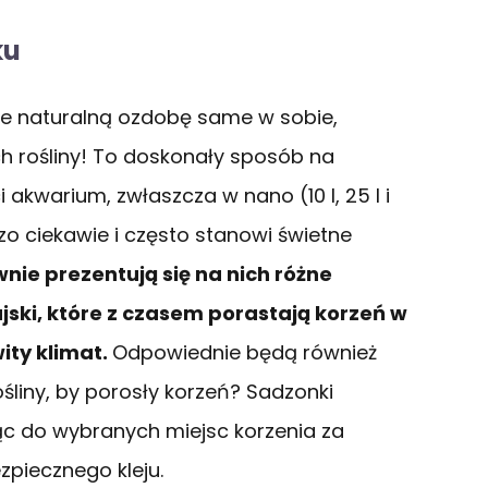
ku
kle naturalną ozdobę same w sobie,
h rośliny! To doskonały sposób na
ci akwarium, zwłaszcza w nano (10 l, 25 l i
o ciekawie i często stanowi świetne
nie prezentują się na nich różne
ski, które z czasem porastają korzeń w
ity klimat.
Odpowiednie będą również
ośliny, by porosły korzeń? Sadzonki
c do wybranych miejsc korzenia za
zpiecznego kleju.