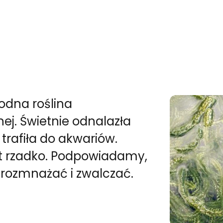
odna roślina
j. Świetnie odnalazła
trafiła do akwariów.
t rzadko. Podpowiadamy,
ą rozmnażać i zwalczać.