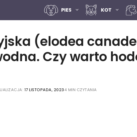
PIES
KOT
jska (elodea canaden
wodna. Czy warto ho
UALIZACJA:
17 LISTOPADA, 2023
4 MIN CZYTANIA