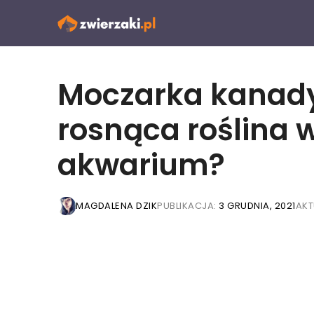
Przejdź
do
treści
Moczarka kanady
rosnąca roślina 
akwarium?
MAGDALENA DZIK
PUBLIKACJA:
3 GRUDNIA, 2021
AKT