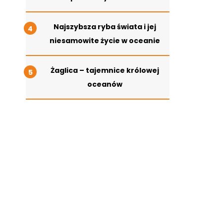
Najszybsza ryba świata i jej
niesamowite życie w oceanie
Żaglica – tajemnice królowej
oceanów