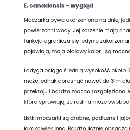
E. canadensis – wygląd
Moczarka bywa ukorzeniona na dnie, je
powierzchni wody. Jej korzenie mają char
funkcja ogranicza się jedynie zakorzeniani
pojawiają, mają białawy kolor i są mocno
Łodyga osiąga średnią wysokość około 
może jednak dorosnąć nawet do 3 m dług
przekroju i bardzo mocno rozgałęziona. 
która sprawiają, że roślina może swobod
Listki moczarki są drobne, podłużne i jaj
jakąkolwiek inną. Bardzo licznie obsadza