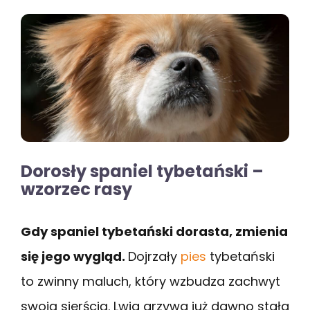
Dorosły spaniel tybetański –
wzorzec rasy
Gdy spaniel tybetański dorasta, zmienia
się jego wygląd.
Dojrzały
pies
tybetański
to zwinny maluch, który wzbudza zachwyt
swoją sierścią. Lwia grzywa już dawno stała