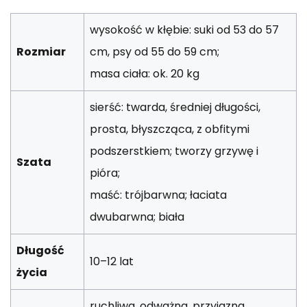
wysokość w kłębie: suki od 53 do 57
Rozmiar
cm, psy od 55 do 59 cm;
masa ciała: ok. 20 kg
sierść: twarda, średniej długości,
prosta, błyszcząca, z obfitymi
podszerstkiem; tworzy grzywę i
Szata
pióra;
maść: trójbarwna; łaciata
dwubarwna; biała
Długość
10–12 lat
życia
ruchliwa, odważna, przyjazna,