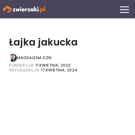
Przejdź
MENU
do
treści
Łajka jakucka
MAGDALENA DZIK
PUBLIKACJA:
11 KWIETNIA, 2023
AKTUALIZACJA:
17 KWIETNIA, 2024