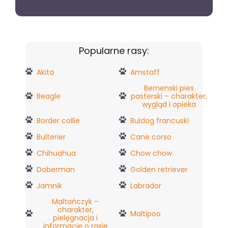
Popularne rasy:
Akita
Amstaff
Bernenski pies
Beagle
pasterski – charakter,
wygląd i opieka
Border collie
Buldog francuski
Bulterier
Cane corso
Chihuahua
Chow chow
Doberman
Golden retriever
Jamnik
Labrador
Maltańczyk –
charakter,
Maltipoo
pielęgnacja i
informacje o rasie