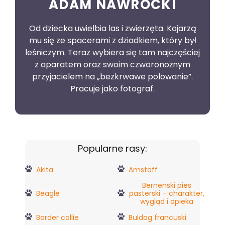
ADAM NAWROCKI
Od dziecka uwielbia las i zwierzęta. Kojarzą
mu się ze spacerami z dziadkiem, który był
leśniczym. Teraz wybiera się tam najczęściej
z aparatem oraz swoim czworonożnym
przyjacielem na „bezkrwawe polowanie”.
Pracuje jako fotograf.
Popularne rasy:
Akita
Amstaff
Bernenski pies
Beagle
pasterski – charakter,
wygląd i opieka
Border collie
Buldog francuski