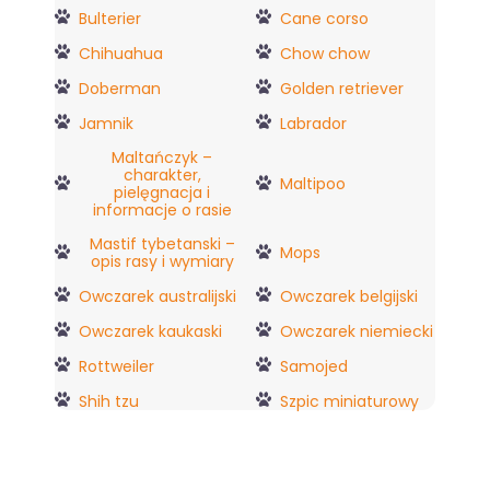
Bulterier
Cane corso
Chihuahua
Chow chow
Doberman
Golden retriever
Jamnik
Labrador
Maltańczyk –
charakter,
Maltipoo
pielęgnacja i
informacje o rasie
Mastif tybetanski –
Mops
opis rasy i wymiary
Owczarek australijski
Owczarek belgijski
Owczarek kaukaski
Owczarek niemiecki
Rottweiler
Samojed
Shih tzu
Szpic miniaturowy