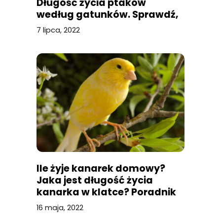
Długość życia ptaków
według gatunków. Sprawdź,
jakiego wieku może dożyć
7 lipca, 2022
twoja papuga
Ile żyje kanarek domowy?
Jaka jest długość życia
kanarka w klatce? Poradnik
dotyczący hodowli
16 maja, 2022