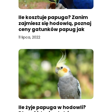
Ile kosztuje papuga? Zanim
zajmiesz się hodowlą, poznaj
ceny gatunków papug jak
nimfy, falista, żako
11 lipca, 2022
Ile żyje papuga w hodowli?