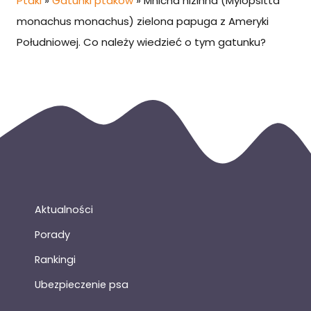
Ptaki
»
Gatunki ptaków
»
Mnicha nizinna (Myiopsitta
monachus monachus) zielona papuga z Ameryki
Południowej. Co należy wiedzieć o tym gatunku?
Aktualności
Porady
Rankingi
Ubezpieczenie psa