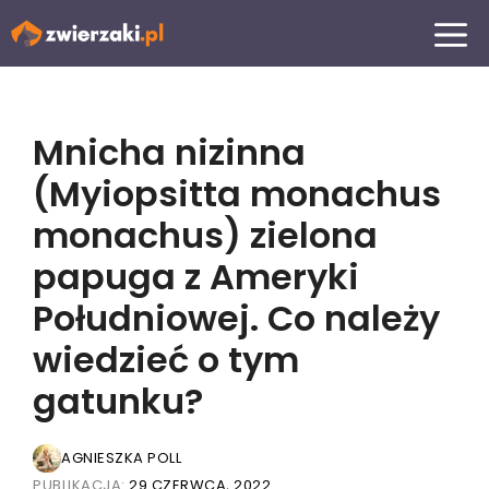
Przejdź
MENU
do
treści
Mnicha nizinna
(Myiopsitta monachus
monachus) zielona
papuga z Ameryki
Południowej. Co należy
wiedzieć o tym
gatunku?
AGNIESZKA POLL
PUBLIKACJA:
29 CZERWCA, 2022