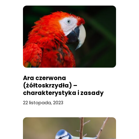
Ara czerwona
(żółtoskrzydła) –
charakterystyka i zasady
pielęgnacji
22 listopada, 2023