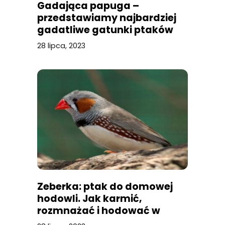
Gadająca papuga –
przedstawiamy najbardziej
gadatliwe gatunki ptaków
28 lipca, 2023
Zeberka: ptak do domowej
hodowli. Jak karmić,
rozmnażać i hodować w
klatce?