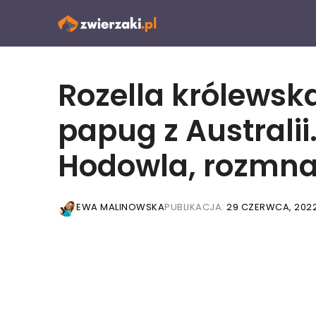
Przejdź
do
treści
Rozella królewsk
papug z Australii
Hodowla, rozmna
EWA MALINOWSKA
PUBLIKACJA:
29 CZERWCA, 202