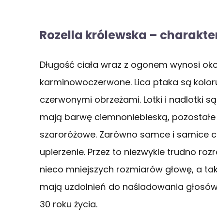
Rozella królewska – charakte
Długość ciała wraz z ogonem wynosi okoł
karminowoczerwone. Lica ptaka są koloru 
czerwonymi obrzeżami. Lotki i nadlotki s
mają barwę ciemnoniebieską, pozostałe s
szaroróżowe. Zarówno samce i samice c
upierzenie. Przez to niezwykle trudno ro
nieco mniejszych rozmiarów głowę, a ta
mają uzdolnień do naśladowania głosów
30 roku życia.