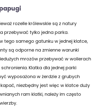
 papugi
eważ rozelle królewskie są z natury
a przebywać tylko jedna parka.
ów tego samego gatunku w jednej klatce,
nanty są odporne na zmienne warunki
niedużych mrozów przebywać w wolierach
hronienia. Klatka dla jednej parki
być wyposażona w żerdzie z grubych
o kapać, niezbędny jest więc w klatce duży
ewnianych ram klatki, należy im często
ierzby.