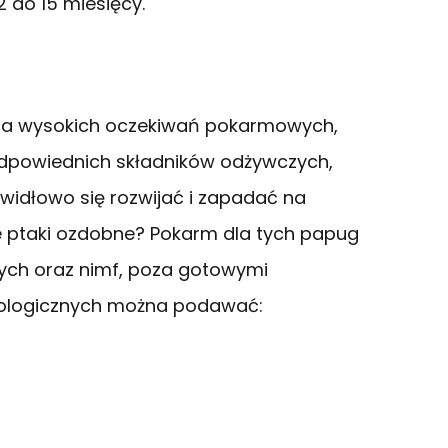
 do 15 miesięcy.
e ma wysokich oczekiwań pokarmowych,
dpowiednich składników odżywczych,
idłowo się rozwijać i zapadać na
e ptaki ozdobne? Pokarm dla tych papug
licych oraz nimf, poza gotowymi
ologicznych można podawać: