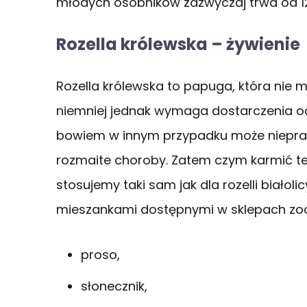
młodych osobników zazwyczaj trwa od 12
Rozella królewska – żywienie
Rozella królewska to papuga, która ni
niemniej jednak wymaga dostarczenia o
bowiem w innym przypadku może niepraw
rozmaite choroby. Zatem czym karmić t
stosujemy taki sam jak dla rozelli biało
mieszankami dostępnymi w sklepach zo
proso,
słonecznik,