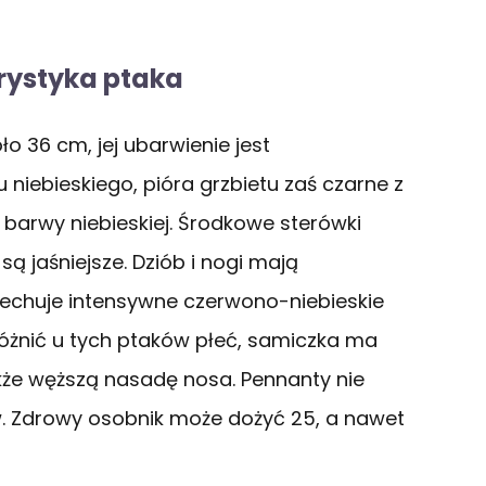
rystyka ptaka
o 36 cm, jej ubarwienie jest
niebieskiego, pióra grzbietu zaś czarne z
ą barwy niebieskiej. Środkowe sterówki
ą jaśniejsze. Dziób i nogi mają
echuje intensywne czerwono-niebieskie
zróżnić u tych ptaków płeć, samiczka ma
kże węższą nasadę nosa. Pennanty nie
. Zdrowy osobnik może dożyć 25, a nawet