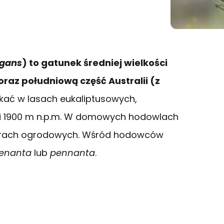
egans
) to gatunek średniej wielkości
raz południową część Australii (z
kać w lasach eukaliptusowych,
ci 1900 m n.p.m. W domowych hodowlach
lierach ogrodowych. Wśród hodowców
enanta
lub
pennanta
.