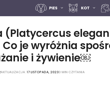
PIES
KOT
a (Platycercus elega
. Co je wyróżnia spoś
żanie i żywienie￼
2
AKTUALIZACJA:
17 LISTOPADA, 2023
3 MIN CZYTANIA