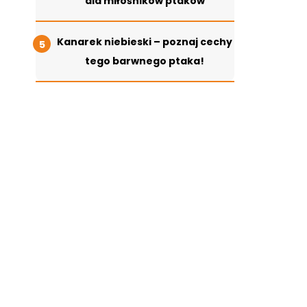
dla miłośników ptaków
Kanarek niebieski – poznaj cechy
tego barwnego ptaka!