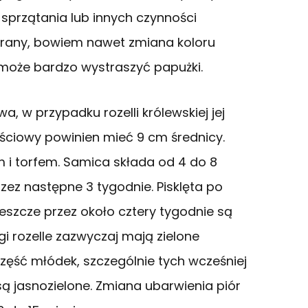
, sprzątania lub innych czynności
brany, bowiem nawet zmiana koloru
 może bardzo wystraszyć papużki.
a, w przypadku rozelli królewskiej jej
ściowy powinien mieć 9 cm średnicy.
m i torfem. Samica składa od 4 do 8
rzez następne 3 tygodnie. Pisklęta po
eszcze przez około cztery tygodnie są
 rozelle zazwyczaj mają zielone
 część młódek, szczególnie tych wcześniej
są jasnozielone. Zmiana ubarwienia piór