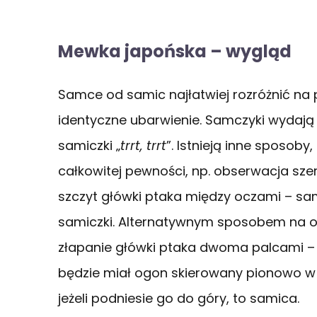
Mewka japońska – wygląd
Samce od samic najłatwiej rozróżnić na
identyczne ubarwienie. Samczyki wydają z
samiczki „
trrt, trrt
”. Istnieją inne sposoby
całkowitej pewności, np. obserwacja szer
szczyt główki ptaka między oczami – s
samiczki. Alternatywnym sposobem na od
złapanie główki ptaka dwoma palcami – 
będzie miał ogon skierowany pionowo w d
jeżeli podniesie go do góry, to samica.