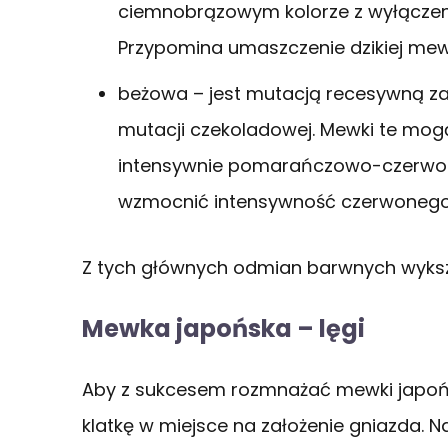
ciemnobrązowym kolorze z wyłączeni
Przypomina umaszczenie dzikiej mew
beżowa – jest mutacją recesywną za
mutacji czekoladowej. Mewki te m
intensywnie pomarańczowo-czerwonyc
wzmocnić intensywność czerwonego 
Z tych głównych odmian barwnych wykszta
Mewka japońska – lęgi
Aby z sukcesem rozmnażać mewki japońs
klatkę w miejsce na założenie gniazda. N