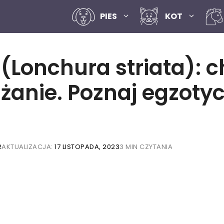
PIES
KOT
Lonchura striata): c
anie. Poznaj egzoty
2
AKTUALIZACJA:
17 LISTOPADA, 2023
3 MIN CZYTANIA