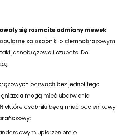
ałtowały się rozmaite odmiany mewek
popularne są osobniki o ciemnobrązowym
ptaki jasnobrązowe i czubate. Do
żą:
 brązowych barwach bez jednolitego
o gniazda mogą mieć ubarwienie
. Niektóre osobniki będą mieć odcień kawy
arańczowy;
standardowym upierzeniem o