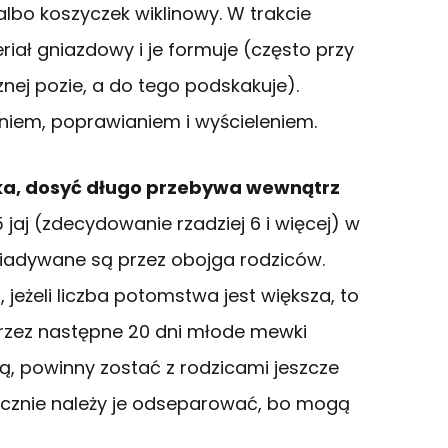
albo koszyczek wiklinowy. W trakcie
ał gniazdowy i je formuje (często przy
znej pozie, a do tego podskakuje).
iem, poprawianiem i wyścieleniem.
ka, dosyć długo przebywa wewnątrz
jaj (zdecydowanie rzadziej 6 i więcej) w
iadywane są przez obojga rodziców.
, jeżeli liczba potomstwa jest większa, to
rzez następne 20 dni młode mewki
zą, powinny zostać z rodzicami jeszcze
włocznie należy je odseparować, bo mogą