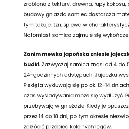
zrobiona z tektury, drewna, łupy kokosu, 
budowy gniazda samiec dostarcza materi
tym tokuje, tzn. śpiewa w charakterystyc
Natomiast samica zajmuje się wykończen
Zanim mewka japońska zniesie jajecz
budki.
Zazwyczaj samica znosi od 4 do 5 
24-godzinnych odstępach. Jajeczka wys
Pisklęta wykluwają się po ok. 12–14 dniach
czas wysiadywania może się wydłużyć. P
przebywają w gnieździe. Kiedy je opuszc
przez 14 do 18 dni, po tym okresie niez
zakłócić przebieg kolejnych lęgów.