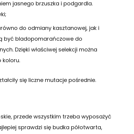
em jasnego brzuszka i podgardla.
ki;
równo do odmiany kasztanowej, jak i
ogą być bladopomarańczowe do
h. Dzięki właściwej selekcji można
koloru.
łciły się liczne mutacje pośrednie.
kie, przede wszystkim trzeba wyposażyć
ajlepiej sprawdzi się budka półotwarta,