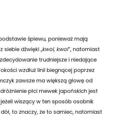
 podstawie śpiewu, ponieważ mają
 siebie dźwięki „
kwoi, kwoi
”, natomiast
, zdecydowanie trudniejsze i niedające
okości wzdłuż linii biegnącej poprzez
amczyk zawsze ma większą głowę od
różnienie płci mewek japońskich jest
jeżeli wiszący w ten sposób osobnik
ół, to znaczy, że to samiec, natomiast