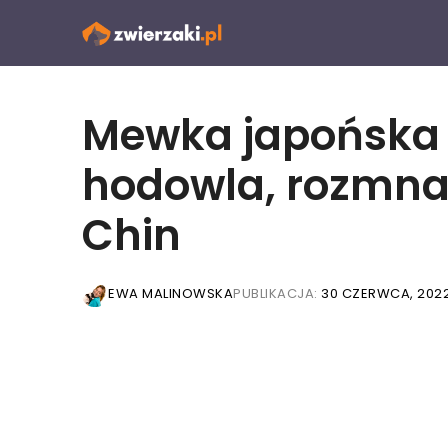
Przejdź
do
treści
Mewka japońska (
hodowla, rozmnaż
Chin
EWA MALINOWSKA
PUBLIKACJA:
30 CZERWCA, 202