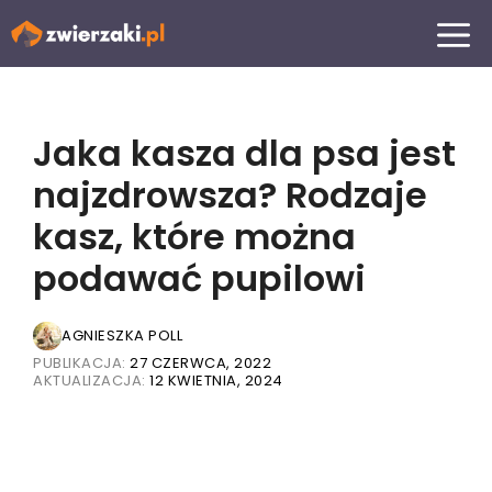
Przejdź
MENU
do
treści
Jaka kasza dla psa jest
najzdrowsza? Rodzaje
kasz, które można
podawać pupilowi
AGNIESZKA POLL
PUBLIKACJA:
27 CZERWCA, 2022
AKTUALIZACJA:
12 KWIETNIA, 2024