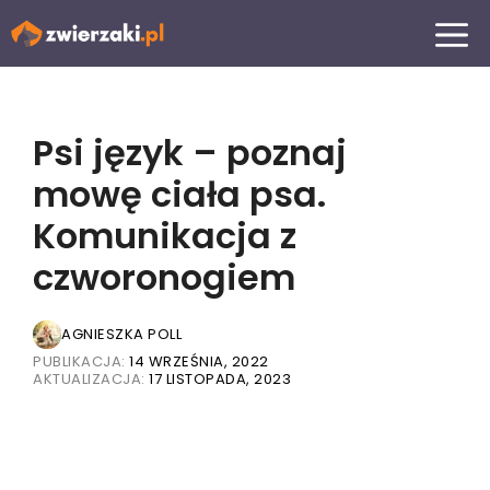
Przejdź
MENU
do
treści
Psi język – poznaj
mowę ciała psa.
Komunikacja z
czworonogiem
AGNIESZKA POLL
PUBLIKACJA:
14 WRZEŚNIA, 2022
AKTUALIZACJA:
17 LISTOPADA, 2023