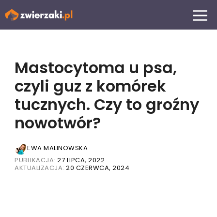
Przejdź
MENU
do
treści
Mastocytoma u psa,
czyli guz z komórek
tucznych. Czy to groźny
nowotwór?
EWA MALINOWSKA
PUBLIKACJA:
27 LIPCA, 2022
AKTUALIZACJA:
20 CZERWCA, 2024