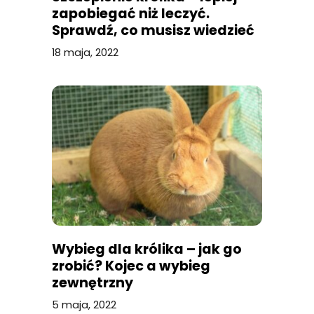
zapobiegać niż leczyć.
Sprawdź, co musisz wiedzieć
o szczepionce dla twojego
18 maja, 2022
pupila!
Wybieg dla królika – jak go
zrobić? Kojec a wybieg
zewnętrzny
5 maja, 2022