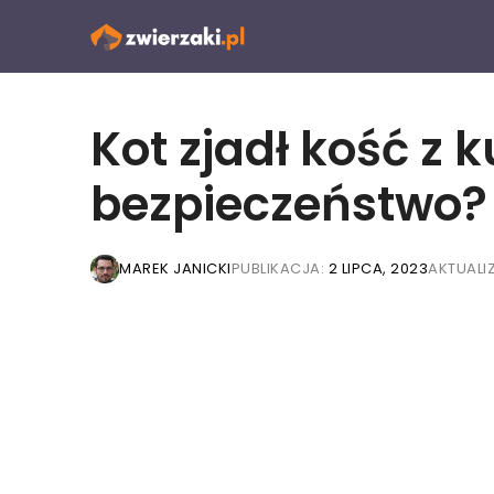
Przejdź
do
treści
Kot zjadł kość z
bezpieczeństwo?
MAREK JANICKI
PUBLIKACJA:
2 LIPCA, 2023
AKTUALI