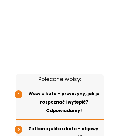
Polecane wpisy:
Wszy u kota – przyczyny, jak je
rozpoznać i wytępić?
Odpowiadamy!
Zatkane jelita u kota – objawy.