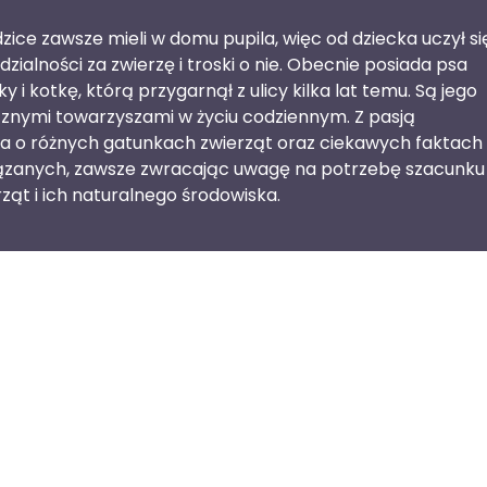
zice zawsze mieli w domu pupila, więc od dziecka uczył si
zialności za zwierzę i troski o nie. Obecnie posiada psa
y i kotkę, którą przygarnął z ulicy kilka lat temu. Są jego
znymi towarzyszami w życiu codziennym. Z pasją
a o różnych gatunkach zwierząt oraz ciekawych faktach 
iązanych, zawsze zwracając uwagę na potrzebę szacunku
rząt i ich naturalnego środowiska.