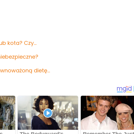
lub kota? Czy…
 niebezpieczne?
równoważoną dietę…