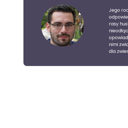
Jego rod
odpowied
rasy husk
nieodłąc
opowiad
nimi zw
dla zwie