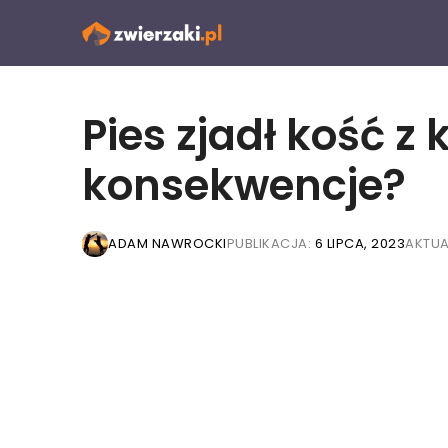
Przejdź
do
treści
Pies zjadł kość z
konsekwencje?
ADAM NAWROCKI
PUBLIKACJA:
6 LIPCA, 2023
AKTUA