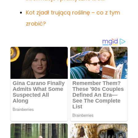
Kot zjadł trującą roślinę – co z tym
zrobić?