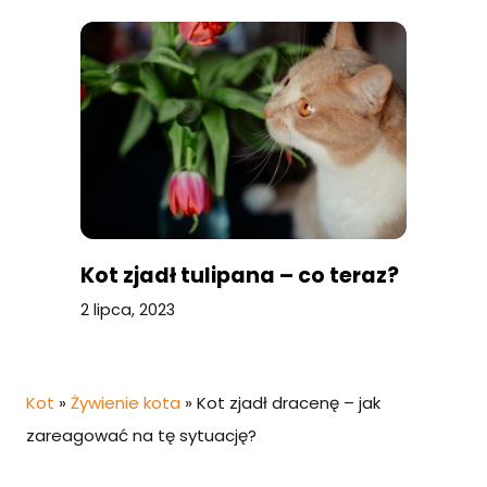
Kot zjadł tulipana – co teraz?
2 lipca, 2023
Kot
»
Żywienie kota
»
Kot zjadł dracenę – jak
zareagować na tę sytuację?