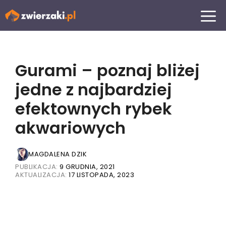
Przejdź
MENU
do
treści
Gurami – poznaj bliżej
jedne z najbardziej
efektownych rybek
akwariowych
MAGDALENA DZIK
PUBLIKACJA:
9 GRUDNIA, 2021
AKTUALIZACJA:
17 LISTOPADA, 2023