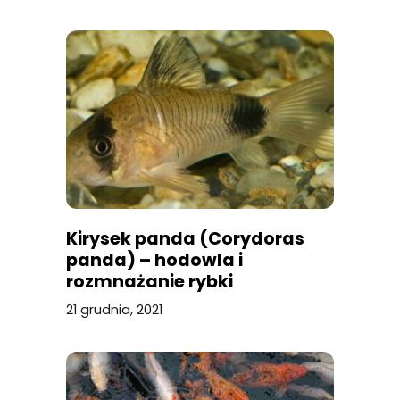
Kirysek panda (Corydoras
panda) – hodowla i
rozmnażanie rybki
akwariowej
21 grudnia, 2021