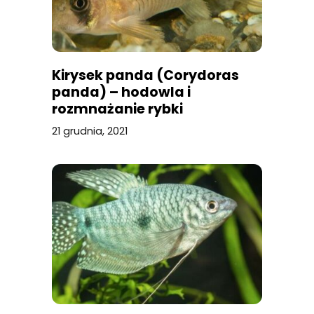
Kirysek panda (Corydoras
panda) – hodowla i
rozmnażanie rybki
akwariowej
21 grudnia, 2021