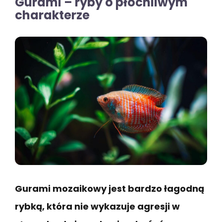
Gurami – ryby o płochliwym
charakterze
Gurami mozaikowy jest bardzo łagodną
rybką, która nie wykazuje agresji w