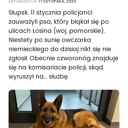
AKTUALIZACJA:
17 LISTOPADA, 2023
Słupsk. 11 stycznia policjanci
zauważyli psa, który błąkał się po
ulicach Łosina (woj. pomorskie).
Niestety po sunię owczarka
niemieckiego do dzisiaj nikt się nie
zgłosił. Obecnie czworonóg znajduje
się na komisariacie policji, skąd
wyruszył na... służbę.