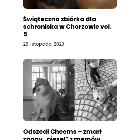
Świąteczna zbiórka dla
schroniska w Chorzowie vol.
5
28 listopada, 2023
Odszedł Cheems – zmarł
znany „pieseł” z memów