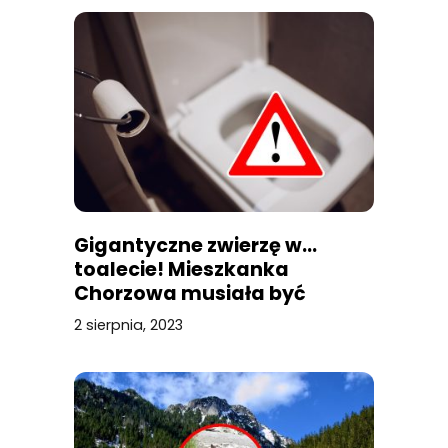
Gigantyczne zwierzę w…
toalecie! Mieszkanka
Chorzowa musiała być
przerażona
2 sierpnia, 2023