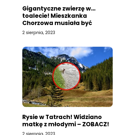
Gigantyczne zwierzę w…
toalecie! Mieszkanka
Chorzowa musiała być
przerażona
2 sierpnia, 2023
Rysie w Tatrach! Widziano
matkę z młodymi – ZOBACZ!
2 sierpnia, 2023