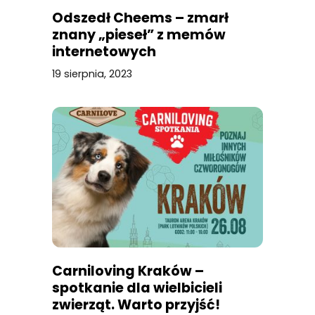
Odszedł Cheems – zmarł
znany „pieseł” z memów
internetowych
19 sierpnia, 2023
Carniloving Kraków –
spotkanie dla wielbicieli
zwierząt. Warto przyjść!