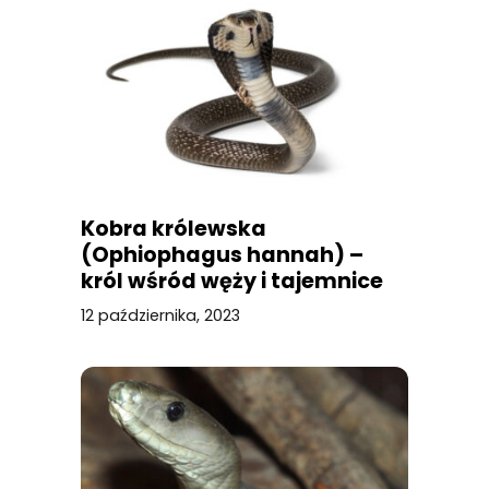
Kobra królewska
(Ophiophagus hannah) –
król wśród węży i tajemnice
jego jadu
12 października, 2023