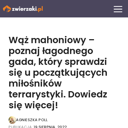
Przejdź
MENU
do
treści
Wąż mahoniowy –
poznaj łagodnego
gada, który sprawdzi
się u początkujących
miłośników
terrarystyki. Dowiedz
się więcej!
AGNIESZKA POLL
PUBLIKACJA:
19 SIERPNIA, 2022