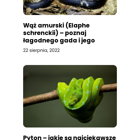
Wąż amurski (Elaphe
schrenckii) – poznaj
łagodnego gada i jego
zwyczaje
22 sierpnia, 2022
Pyton – jakie są najciekawsze