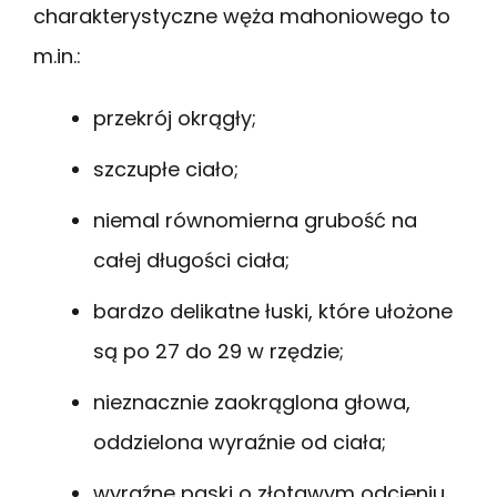
charakterystyczne węża mahoniowego to
m.in.:
przekrój okrągły;
szczupłe ciało;
niemal równomierna grubość na
całej długości ciała;
bardzo delikatne łuski, które ułożone
są po 27 do 29 w rzędzie;
nieznacznie zaokrąglona głowa,
oddzielona wyraźnie od ciała;
wyraźne paski o złotawym odcieniu