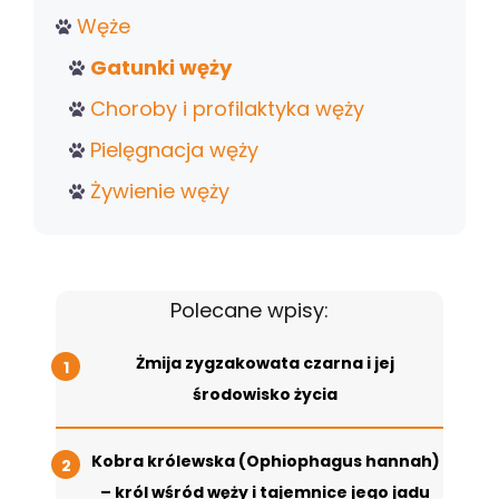
Węże
Gatunki węży
Choroby i profilaktyka węży
Pielęgnacja węży
Żywienie węży
Polecane wpisy:
Żmija zygzakowata czarna i jej
środowisko życia
Kobra królewska (Ophiophagus hannah)
– król wśród węży i tajemnice jego jadu