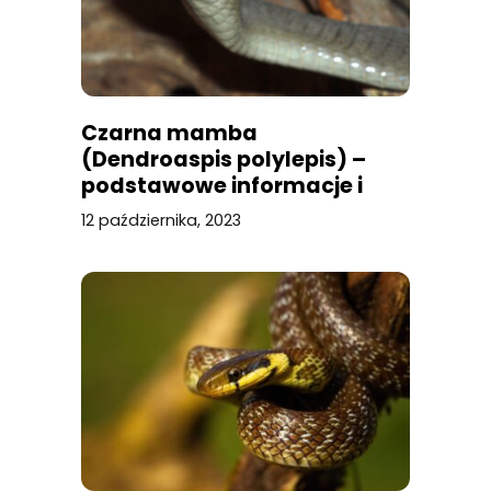
Czarna mamba
(Dendroaspis polylepis) –
podstawowe informacje i
ciekawostki
12 października, 2023