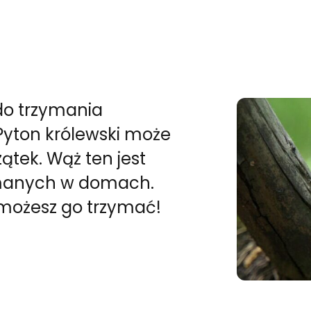
 do trzymania
Pyton królewski może
tek. Wąż ten jest
ymanych w domach.
możesz go trzymać!