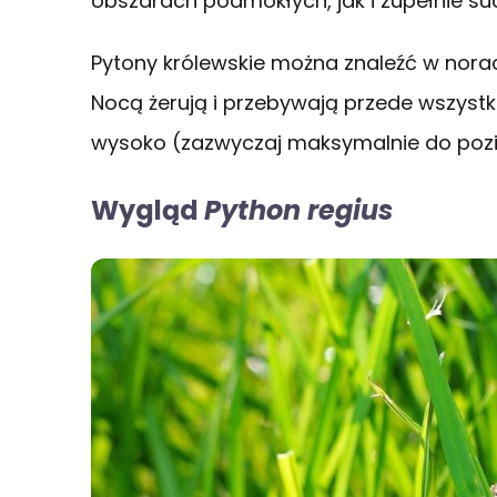
obszarach podmokłych, jak i zupełnie s
Pytony królewskie można znaleźć w norac
Nocą żerują i przebywają przede wszystk
wysoko (zazwyczaj maksymalnie do pozi
Wygląd
Python regius