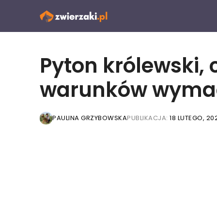
Przejdź
do
treści
Pyton królewski, 
warunków wyma
PAULINA GRZYBOWSKA
PUBLIKACJA:
18 LUTEGO, 20