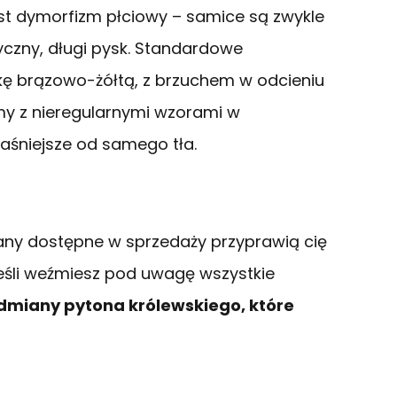
st dymorfizm płciowy – samice są zwykle
czny, długi pysk. Standardowe
ę brązowo-żółtą, z brzuchem w odcieniu
lamy z nieregularnymi wzorami w
jaśniejsze od samego tła.
miany dostępne w sprzedaży przyprawią cię
 jeśli weźmiesz pod uwagę wszystkie
dmiany pytona królewskiego, które