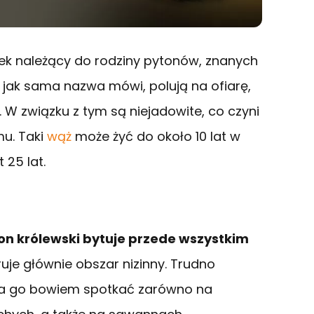
nek należący do rodziny pytonów, znanych
te, jak sama nazwa mówi, polują na ofiarę,
. W związku z tym są niejadowite, co czyni
u. Taki
wąż
może żyć do około 10 lat w
 25 lat.
on królewski bytuje przede wszystkim
ruje głównie obszar nizinny. Trudno
żna go bowiem spotkać zarówno na