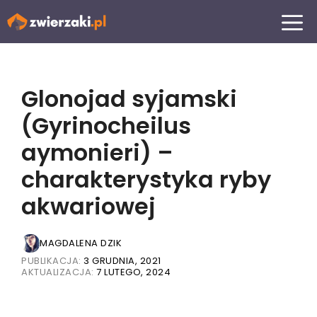
Przejdź
MENU
do
treści
Glonojad syjamski
(Gyrinocheilus
aymonieri) –
charakterystyka ryby
akwariowej
MAGDALENA DZIK
PUBLIKACJA:
3 GRUDNIA, 2021
AKTUALIZACJA:
7 LUTEGO, 2024