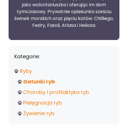
jako wolontariuszka i oferując im dom
tymczasowy. Prywatnie opiekunka sześciu
świnek morskich oraz pięciu kotów: Chilliego,
Fedry, Fasoli, Atlasa i Heliosa.
Kategorie:
Ryby
Gatunki ryb
Choroby i profilaktyka ryb
Pielęgnacja ryb
Żywienie ryb