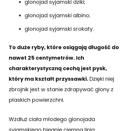
glonojad syjamski dziki;
glonojad syjamski albino;
glonojad syjamski srokaty.
To duże ryby, które osiągają długość do
nawet 25 centymetrów. Ich
charakterystyczną cechą jest pysk,
który ma kształt przyssawki.
Dzięki niej
zbrojnik jest w stanie zdrapywać glony z
płaskich powierzchni.
Wzdłuż ciała młodego glonojada
syjamskiego biegnie ciemna linia