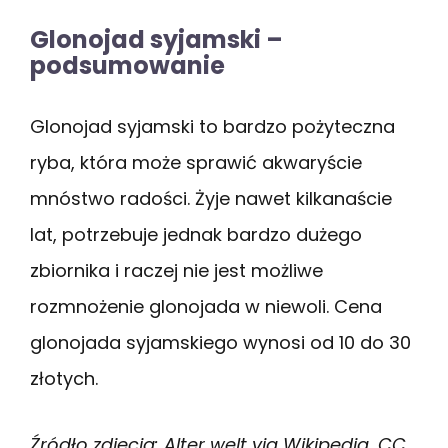
Glonojad syjamski –
podsumowanie
Glonojad syjamski to bardzo pożyteczna
ryba, która może sprawić akwaryście
mnóstwo radości. Żyje nawet kilkanaście
lat, potrzebuje jednak bardzo dużego
zbiornika i raczej nie jest możliwe
rozmnożenie glonojada w niewoli. Cena
glonojada syjamskiego wynosi od 10 do 30
złotych.
Źródło zdjęcia: Alter welt via
Wikipedia, CC