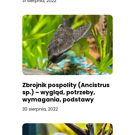
31 sierpnia, 2022
Zbrojnik pospolity (Ancistrus
sp.) – wygląd, potrzeby,
wymagania, podstawy
hodowli glonojada
30 sierpnia, 2022