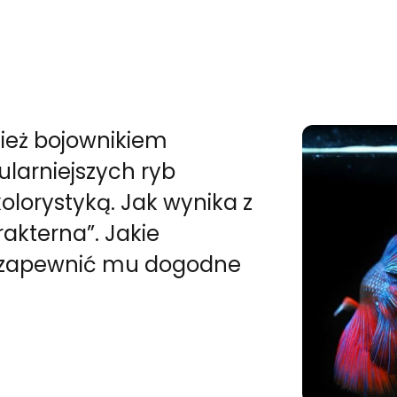
ież bojownikiem
larniejszych ryb
lorystyką. Jak wynika z
rakterna”. Jakie
k zapewnić mu dogodne