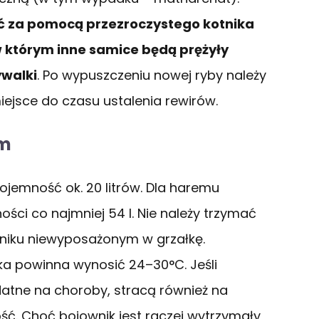
ć za pomocą przezroczystego kotnika
 którym inne samice będą prężyły
ywalki
. Po wypuszczeniu nowej ryby należy
 miejsce do czasu ustalenia rewirów.
um
jemność ok. 20 litrów. Dla haremu
ości co najmniej 54 l. Nie należy trzymać
rniku niewyposażonym w grzałkę.
 powinna wynosić 24–30°C. Jeśli
datne na choroby, stracą również na
ość. Choć bojownik jest raczej wytrzymały,