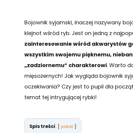
Bojownik syjamski, inaczej nazywany bo
klejnot wśród ryb. Jest on jedną z najpo
zainteresowanie wśród akwarystów g
wszystkim swojemu pięknemu, nieban
„zadziornemu” charakterowi
. Warto do
mięsożernych! Jak wygląda bojownik syj
oczekiwania? Czy jest to pupil dla począ
temat tej intrygującej rybki!
Spis treści
pokaż