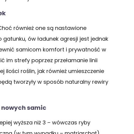
ek
. Choć również one są nastawione
gatunku, ów ładunek agresji jest jednak
pewnić samicom komfort i prywatność w
ić im strefy poprzez przełamanie linii
ilości roślin, jak również umieszczenie
będą tworzyły w sposób naturalny rewiry
e nowych samic
lepiej wyższa niż 3 – wówczas ryby
czną (w tym wypadku – matriarchat).