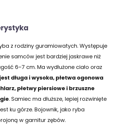
erystyka
ryba z rodziny guramiowatych. Występuje
ie samców jest bardziej jaskrawe niż
ugość 6–7 cm. Ma wydłużone ciało oraz
jest długa i wysoka, płetwa ogonowa
hlarz, płetwy piersiowe i brzuszne
ugie
. Samiec ma dłuższe, lepiej rozwinięte
est ku górze. Bojownik, jako ryba
rojoną w garnitur zębów.