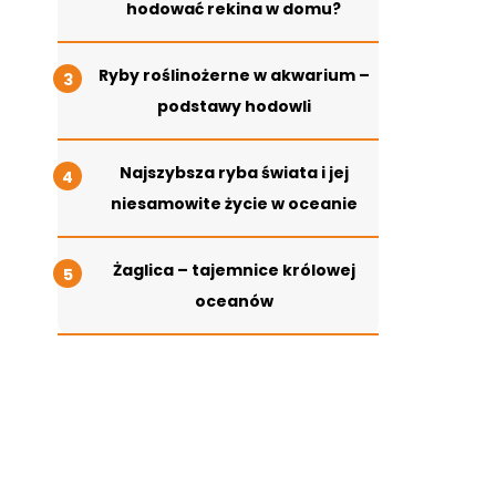
hodować rekina w domu?
Ryby roślinożerne w akwarium –
podstawy hodowli
Najszybsza ryba świata i jej
niesamowite życie w oceanie
Żaglica – tajemnice królowej
oceanów