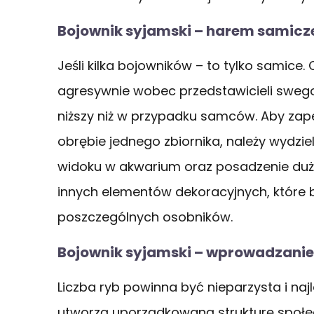
Bojownik syjamski – harem samicz
Jeśli kilka bojowników – to tylko samice
agresywnie wobec przedstawicieli swego 
niższy niż w przypadku samców. Aby za
obrębie jednego zbiornika, należy wydziel
widoku w akwarium oraz posadzenie dużej 
innych elementów dekoracyjnych, które 
poszczególnych osobników.
Bojownik syjamski – wprowadzani
Liczba ryb powinna być nieparzysta i naj
utworzą uporządkowaną strukturę społe