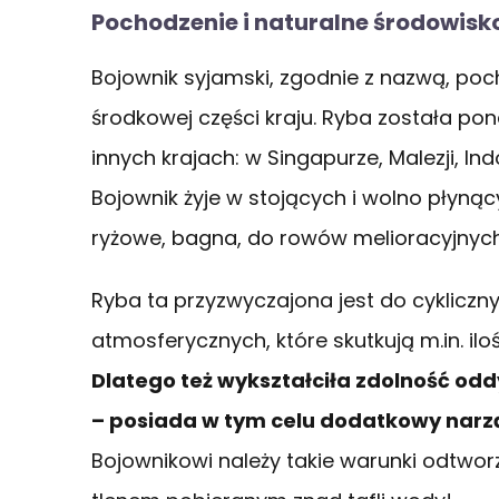
Pochodzenie i naturalne środowisk
Bojownik syjamski, zgodnie z nazwą, poc
środkowej części kraju. Ryba została p
innych krajach: w Singapurze, Malezji, Indo
Bojownik żyje w stojących i wolno płyną
ryżowe, bagna, do rowów melioracyjnych.
Ryba ta przyzwyczajona jest do cyklicz
atmosferycznych, które skutkują m.in. ilo
Dlatego też wykształciła zdolność o
– posiada w tym celu dodatkowy nar
Bojownikowi należy takie warunki odtwo