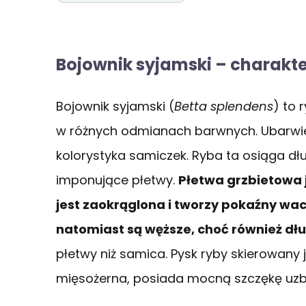
Bojownik syjamski – charakt
Bojownik syjamski (
Betta splendens
) to 
w różnych odmianach barwnych. Ubarwien
kolorystyka samiczek. Ryba ta osiąga dł
imponujące płetwy.
Płetwa grzbietowa 
jest zaokrąglona i tworzy pokaźny wac
natomiast są węższe, choć również dł
płetwy niż samica. Pysk ryby skierowany j
mięsożerna, posiada mocną szczękę uzb