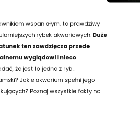
jownikiem wspaniałym, to prawdziwy
pularniejszych rybek akwariowych.
Duże
atunek ten zawdzięcza przede
alnemu wyglądowi i nieco
dać, że jest to jedna z ryb…
amski? Jakie akwarium spełni jego
tkujących? Poznaj wszystkie fakty na