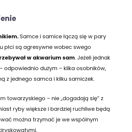
ienie
nikiem.
Samce i samice łączą się w pary
obu płci są agresywne wobec swego
 przebywał w akwarium sam
. Jeżeli jednak
– odpowiednio dużym – kilka osobników,
ą z jednego samca i kilku samiczek.
um towarzyskiego – nie „dogadają się” z
ast ryby większe i bardziej ruchliwe będą
bować można trzymać je we wspólnym
kiryskowatymi.