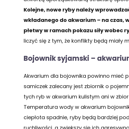
Kolejne, nowe ryby należy wprowadza
wkładanego do akwarium – na czas, w
płetwy w ramach pokazu siły wobec r
liczyć się z tym, że konflikty będą miały
Bojownik syjamski – akwari
Akwarium dla bojownika powinno mieć po
samiczek zalecany jest zbiornik o pojemn
tych ryb w akwarium kulistym ani w zbio
Temperatura wody w akwarium bojownika
ciepłota spadnie, ryby będą bardziej po
ruchliwości, a zwiększy się ich agresywn