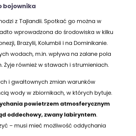
o bojownika
hodzi z Tajlandii. Spotkać go można w
onadto wprowadzona do środowiska w kilku
nezji, Brazylii, Kolumbii i na Dominikanie.
cych wodach, m.in. wpływa na zalane pola
 Żyje również w stawach i strumieniach.
nych i gwałtownych zmian warunków
ścią wody w zbiornikach, w których bytuje.
ddychania powietrzem atmosferycznym
ząd oddechowy, zwany labiryntem
.
rzyć – musi mieć możliwość oddychania