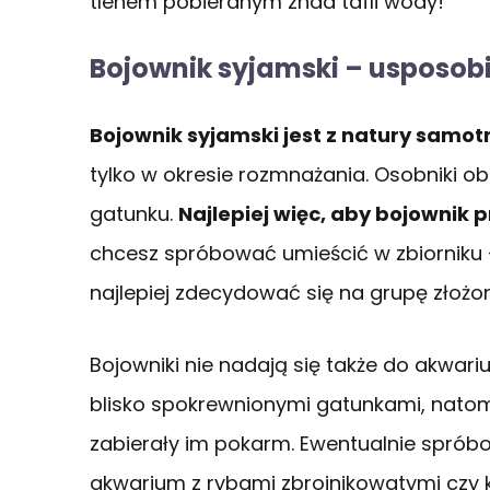
tlenem pobieranym znad tafli wody!
Bojownik syjamski – usposob
Bojownik syjamski jest z natury samot
tylko w okresie rozmnażania. Osobniki 
gatunku.
Najlepiej więc, aby bojownik
chcesz spróbować umieścić w zbiorniku 
najlepiej zdecydować się na grupę złożon
Bojowniki nie nadają się także do akwari
blisko spokrewnionymi gatunkami, natomi
zabierały im pokarm. Ewentualnie spró
akwarium z rybami zbrojnikowatymi czy 