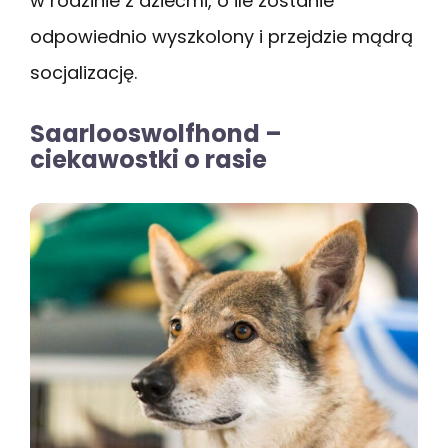
w rodzinie z dziećmi, o ile zostanie
odpowiednio wyszkolony i przejdzie mądrą
socjalizację.
Saarlooswolfhond –
ciekawostki o rasie