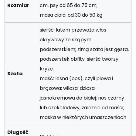
Rozmiar
cm, psy od 65 do 75 cm;
masa ciała: od 30 do 50 kg
sierść: latem przeważa włos
okrywowy ze skąpym
podszerstkiem; zimą szata jest gęsta,
podszerstek obfity, sierść tworzy
kryzę;
Szata
maść: leśna (bos), czyli płowa i
brązowa; wilcza; dzicza;
jasnokremowa do białej; nos czarny
lub czekoladowy, zależnie od maści;
maska w niektórych umaszczeniach
Długość