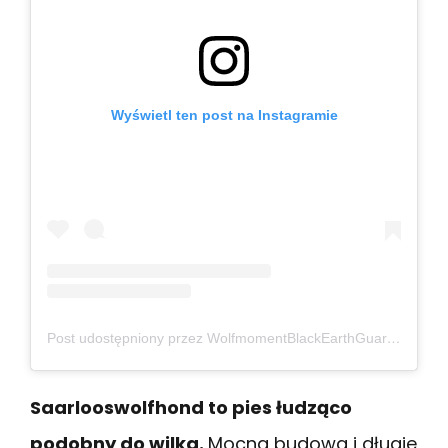
Wyświetl ten post na Instagramie
Post udostępniony przez WolfmomentBlackEarthGuardArni (@wolfmomentblackearthguard)
Saarlooswolfhond to pies łudząco
podobny do wilka.
Mocna budowa i długie