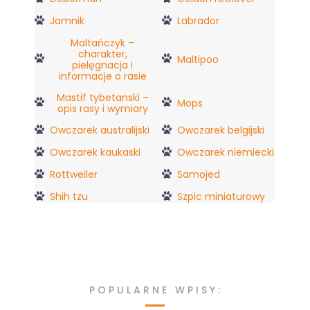
Jamnik
Labrador
Maltańczyk –
charakter,
Maltipoo
pielęgnacja i
informacje o rasie
Mastif tybetanski –
Mops
opis rasy i wymiary
Owczarek australijski
Owczarek belgijski
Owczarek kaukaski
Owczarek niemiecki
Rottweiler
Samojed
Shih tzu
Szpic miniaturowy
POPULARNE WPISY: