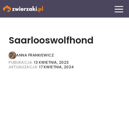
Przejdź
MENU
do
treści
Saarlooswolfhond
ANNA FRANKIEWICZ
PUBLIKACJA:
13 KWIETNIA, 2023
AKTUALIZACJA:
17 KWIETNIA, 2024