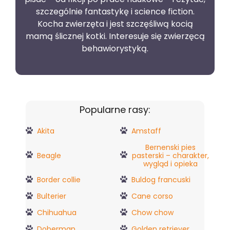
szczególnie fantastykę i science fiction.
Kocha zwierzęta i jest szczęśliwą kocią
mamą ślicznej kotki. Interesuje się zwierzęcą
behawiorystyką.
Popularne rasy:
Akita
Amstaff
Bernenski pies
Beagle
pasterski – charakter,
wygląd i opieka
Border collie
Buldog francuski
Bulterier
Cane corso
Chihuahua
Chow chow
Doberman
Golden retriever