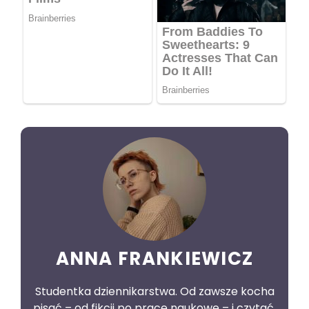
ANNA FRANKIEWICZ
Studentka dziennikarstwa. Od zawsze kocha
pisać – od fikcji po prace naukowe – i czytać,