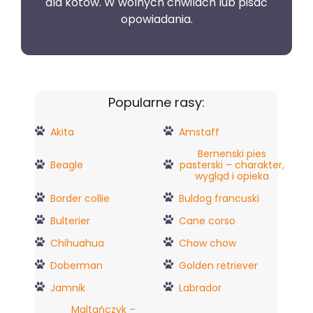
dla kotów. W wolnych chwilach lub pisać
opowiadania.
Popularne rasy:
Akita
Amstaff
Bernenski pies
Beagle
pasterski – charakter,
wygląd i opieka
Border collie
Buldog francuski
Bulterier
Cane corso
Chihuahua
Chow chow
Doberman
Golden retriever
Jamnik
Labrador
Maltańczyk –