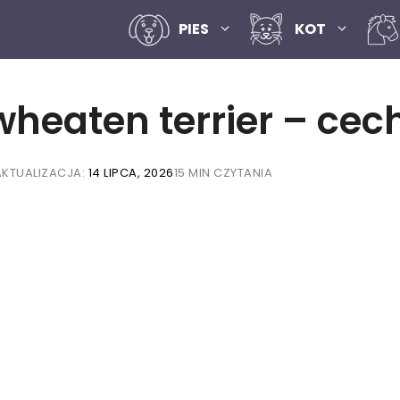
PIES
KOT
 wheaten terrier – cec
AKTUALIZACJA:
14 LIPCA, 2026
15 MIN CZYTANIA