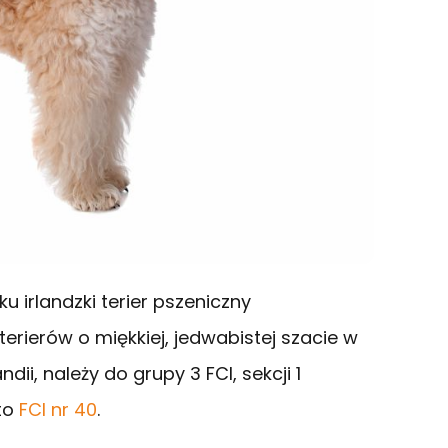
ku irlandzki terier pszeniczny
erierów o miękkiej, jedwabistej szacie w
dii, należy do grupy 3 FCI, sekcji 1
 to
FCI nr 40
.