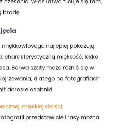
z czesania. Włos łatwo filcuje się tam,
ą brodę.
djęcia
o miękkowłosego najlepiej pokazują
a: charakterystyczną miękkość, lekko
łosa. Barwa szaty może różnić się w
 dojrzewania, dlatego na fotografiach
iż dorosłe osobniki.
 fotografii przedstawicieli rasy można