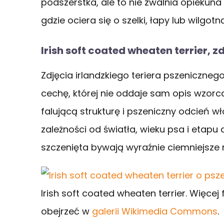
podszerstka, ale to nie zwalnia opiekuna 
gdzie ociera się o szelki, łapy lub wilgotn
Irish soft coated wheaten terrier, z
Zdjęcia irlandzkiego teriera pszeniczneg
cechę, której nie oddaje sam opis wzorc
falującą strukturę i pszeniczny odcień w
zależności od światła, wieku psa i etapu
szczenięta bywają wyraźnie ciemniejsze n
Irish soft coated wheaten terrier. Więcej
obejrzeć w
galerii Wikimedia Commons
.