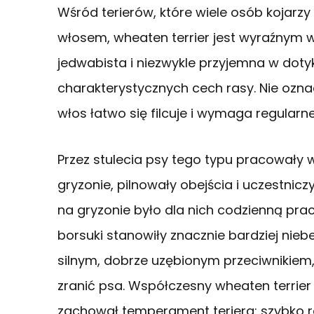
Wśród terierów, które wiele osób kojarz
włosem, wheaten terrier jest wyraźnym 
jedwabista i niezwykle przyjemna w dotyk
charakterystycznych cech rasy. Nie oznac
włos łatwo się filcuje i wymaga regular
Przez stulecia psy tego typu pracowały 
gryzonie, pilnowały obejścia i uczestnic
na gryzonie było dla nich codzienną pr
borsuki stanowiły znacznie bardziej nieb
silnym, dobrze uzębionym przeciwnikiem,
zranić psa. Współczesny wheaten terrier
zachował temperament teriera: szybko rea