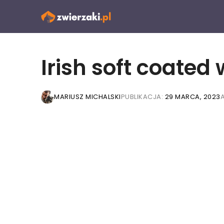
Przejdź
do
treści
Irish soft coated
MARIUSZ MICHALSKI
PUBLIKACJA:
29 MARCA, 2023