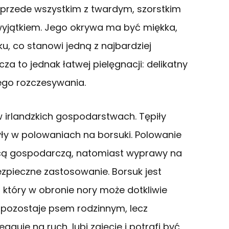
y przede wszystkim z twardym, szorstkim
wyjątkiem. Jego okrywa ma być miękka,
u, co stanowi jedną z najbardziej
za to jednak łatwej pielęgnacji: delikatny
nego rozczesywania.
w irlandzkich gospodarstwach. Tępiły
zyły w polowaniach na borsuki. Polowanie
acą gospodarczą, natomiast wyprawy na
ezpieczne zastosowanie. Borsuk jest
 który w obronie nory może dotkliwie
 pozostaje psem rodzinnym, lecz
guje na ruch, lubi zajęcie i potrafi być