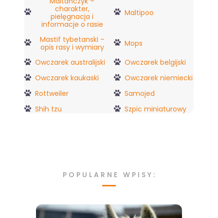
Maltańczyk –
charakter,
Maltipoo
pielęgnacja i
informacje o rasie
Mastif tybetanski –
Mops
opis rasy i wymiary
Owczarek australijski
Owczarek belgijski
Owczarek kaukaski
Owczarek niemiecki
Rottweiler
Samojed
Shih tzu
Szpic miniaturowy
POPULARNE WPISY: