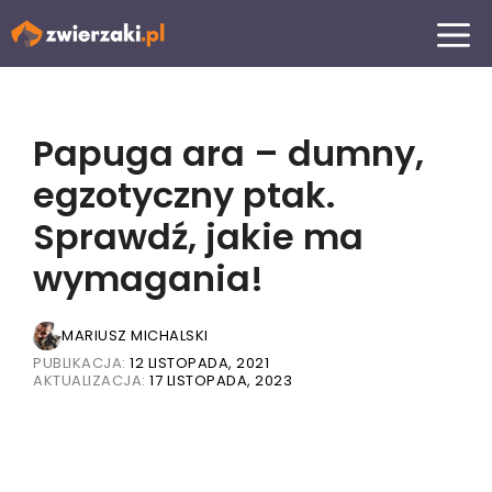
Przejdź
MENU
do
treści
Papuga ara – dumny,
egzotyczny ptak.
Sprawdź, jakie ma
wymagania!
MARIUSZ MICHALSKI
PUBLIKACJA:
12 LISTOPADA, 2021
AKTUALIZACJA:
17 LISTOPADA, 2023