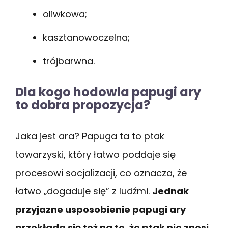
oliwkowa;
kasztanowoczelna;
trójbarwna.
Dla kogo hodowla papugi ary
to dobra propozycja?
Jaka jest ara? Papuga ta to ptak
towarzyski, który łatwo poddaje się
procesowi socjalizacji, co oznacza, że
łatwo „dogaduje się” z ludźmi.
Jednak
przyjazne usposobienie papugi ary
przekłada się też na to, że ptak nie znosi