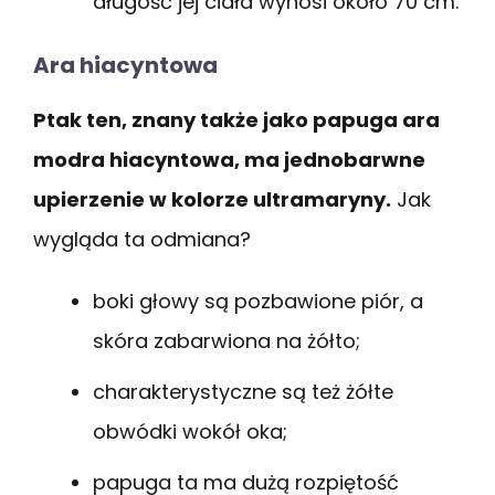
długość jej ciała wynosi około 70 cm.
Ara hiacyntowa
Ptak ten, znany także jako papuga ara
modra hiacyntowa, ma jednobarwne
upierzenie w kolorze ultramaryny.
Jak
wygląda ta odmiana?
boki głowy są pozbawione piór, a
skóra zabarwiona na żółto;
charakterystyczne są też żółte
obwódki wokół oka;
papuga ta ma dużą rozpiętość